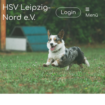
HSV Leipzig-
Login
Menü
Nord e.V.