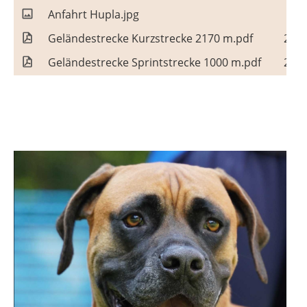
Anfahrt Hupla.jpg
88
Geländestrecke Kurzstrecke 2170 m.pdf
261 
Geländestrecke Sprintstrecke 1000 m.pdf
268 