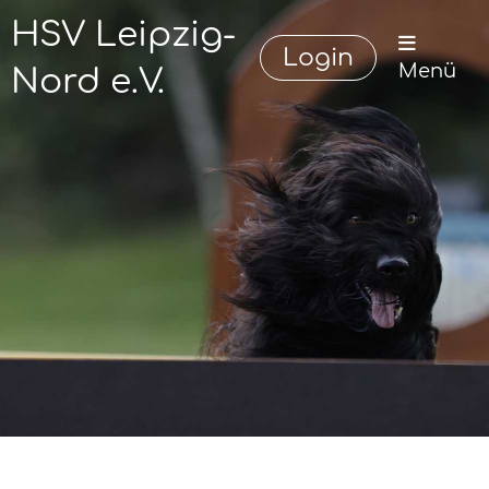
HSV Leipzig-
Login
Menü
Nord e.V.